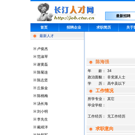
最新招聘
首页
招聘企业
求职简历
关于
最新人才
卢俊杰
范淑琴
陈海强
谢黄磊
年 龄：
34
陈菊连
政治面貌：
非党派人士
陈志坚
学 历：
高中及以下
丘振金
工作情况
陈桃梅
所学专业：
其它
汤长海
毕业学校：
刘小明
工作经历：
无工作经历
李先生
戴靖洋
求职意向