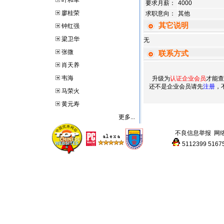
叶和军
要求月薪：
4000
廖桂荣
求职意向：
其他
其它说明
钟红强
梁卫华
无
张微
联系方式
肖天养
韦海
升级为
认证企业会员
才能查
还不是企业会员请先
注册
，
马荣火
黄元寿
更多...
不良信息举报
网
5112399
5167