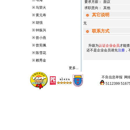
韦海
要求月薪：
面议
马荣火
求职意向：
其他
其它说明
黄元寿
胡强
无
钟振兴
联系方式
曾小燕
曾宪佩
升级为
认证企业会员
才能查
还不是企业会员请先
注册
，
陈雪花
赖秀金
更多...
不良信息举报
网
5112399
5167