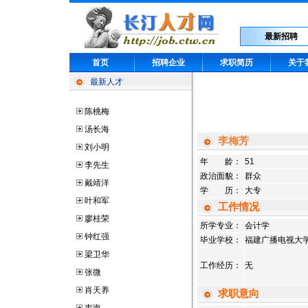
最新招聘
首页
招聘企业
求职简历
关于
最新人才
陈桃梅
汤长海
李梅芳
刘小明
年 龄：
51
李先生
政治面貌：
群众
戴靖洋
学 历：
大专
叶和军
工作情况
廖桂荣
所学专业：
会计学
钟红强
毕业学校：
福建广播电视大
梁卫华
工作经历：
无
张微
肖天养
求职意向