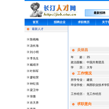
最新招聘
首页
招聘企业
求职简历
关于
最新人才
陈桃梅
汤长海
吴炳昌
刘小明
年 龄：
35
李先生
政治面貌：
中国共青团员
戴靖洋
学 历：
大专
叶和军
工作情况
廖桂荣
所学专业：
建筑
钟红强
毕业学校：
闽西职业技术学
梁卫华
工作经历：
无工作经历
张微
肖天养
求职意向