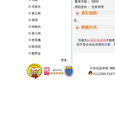
韦海
要求月薪：
5000
马荣火
求职意向：
仓库管理
其它说明
黄元寿
胡强
无
钟振兴
联系方式
曾小燕
曾宪佩
升级为
认证企业会员
才能查
还不是企业会员请先
注册
，
陈雪花
赖秀金
更多...
不良信息举报
网
5112399
5167